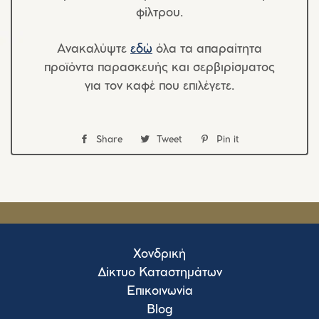
φίλτρου.
Ανακαλύψτε
εδώ
όλα τα απαραίτητα
προϊόντα παρασκευής και σερβιρίσματος
για τον καφέ που επιλέγετε.
Share
Share
Tweet
Tweet
Pin it
Pin
στο
στο
στο
Facebook
Twitter
Pinterest
Χονδρική
Δίκτυο Καταστημάτων
Επικοινωνία
Blog