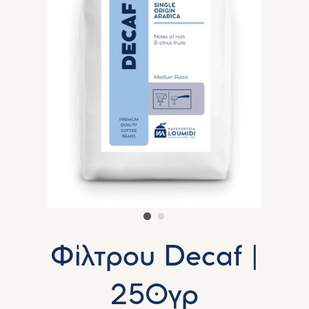
Φίλτρου Decaf |
250γρ