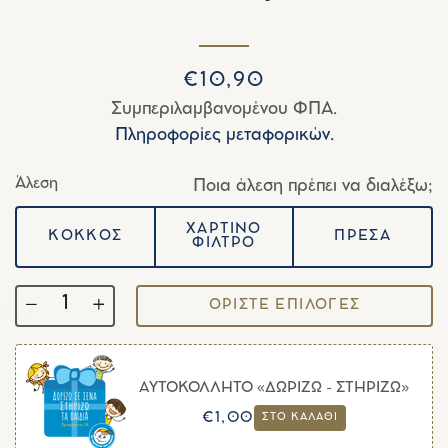
Κανονική
Τιμή
€10,90
τιμή
έκπτωσης
Συμπεριλαμβανομένου ΦΠΑ.
Πληροφορίες μεταφορικών.
Άλεση
Ποια άλεση πρέπει να διαλέξω;
ΧΑΡΤΙΝΟ
ΚΟΚΚΟΣ
ΠΡΕΣΑ
ΦΙΛΤΡΟ
ΟΡΙΣΤΕ ΕΠΙΛΟΓΕΣ
Ποσότητα
−
+
ΑΥΤΟΚΟΛΛΗΤΟ «ΔΩΡΙΖΩ - ΣΤΗΡΙΖΩ»
Κανονική
Τιμή
€1,00
ΣΤΟ ΚΑΛΑΘΙ
τιμή
έκπτωσης