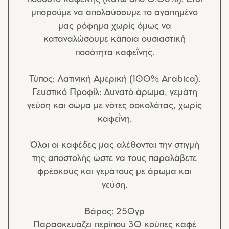
μπορούμε να απολαύσουμε το αγαπημένο
μας ρόφημα χωρίς όμως να
καταναλώσουμε κάποια ουσιαστική
ποσότητα καφεΐνης.
Τύπος:
Λατινική Αμερική (100% Arabica).
Γευστικό Προφίλ:
Δυνατό άρωμα, γεμάτη
γεύση και σώμα με νότες σοκολάτας, χωρίς
καφεΐνη.
Όλοι οι καφέδες μας αλέθονται την στιγμή
της αποστολής ώστε να τους παραλάβετε
φρέσκους και γεμάτους με άρωμα και
γεύση.
Βάρος:
250
γρ
Παρασκευάζει περίπου
30
κούπες καφέ