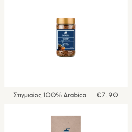
Στιγμιαίος 100% Arabica
ΚΑΝΟΝΙΚ
€7,90
—