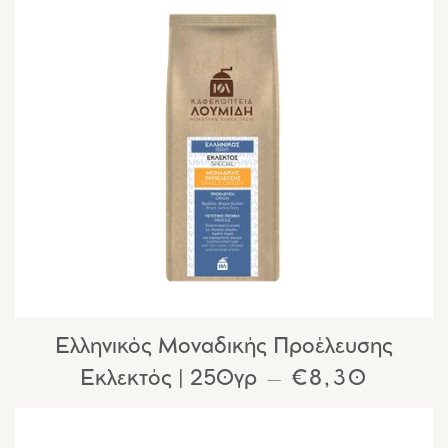
Ελληνικός Μοναδικής Προέλευσης
Εκλεκτός | 250γρ
ΚΑΝΟΝΙΚΉ 
€8,30
—