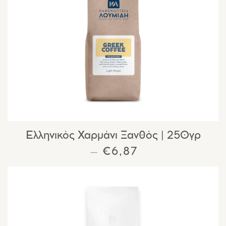
Ελληνικός Χαρμάνι Ξανθός | 250γρ
ΚΑΝΟΝΙΚΉ ΤΙΜΉ
€6,87
—