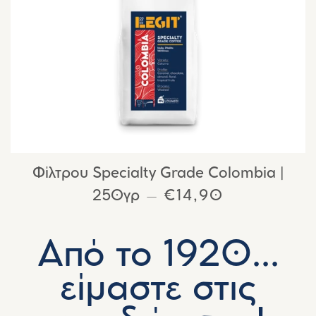
Φίλτρου Specialty Grade Colombia |
250γρ
ΚΑΝΟΝΙΚΉ ΤΙΜΉ
€14,90
—
Από το 1920...
είμαστε στις