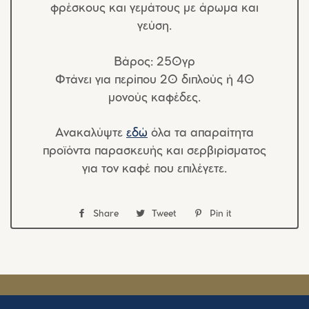
φρέσκους και γεμάτους με άρωμα και
γεύση.
Βάρος: 250γρ
Φτάνει για περίπου 20 διπλούς ή 40
μονούς καφέδες.
Ανακαλύψτε
εδώ
όλα τα απαραίτητα
προϊόντα παρασκευής και σερβιρίσματος
για τον καφέ που επιλέγετε.
Share
Share
Tweet
Tweet
Pin it
Pin
στο
στο
στο
Facebook
Twitter
Pinterest