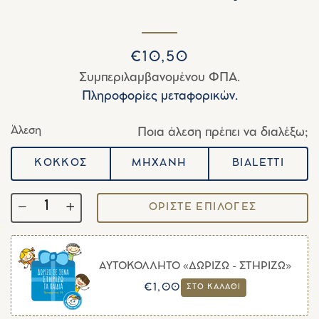
Κανονική
Τιμή
€10,50
τιμή
έκπτωσης
Συμπεριλαμβανομένου ΦΠΑ.
Πληροφορίες μεταφορικών.
Άλεση
Ποια άλεση πρέπει να διαλέξω;
ΚΟΚΚΟΣ
MHXANH
BIALETTI
ΟΡΙΣΤΕ ΕΠΙΛΟΓΕΣ
Ποσότητα
−
+
ΑΥΤΟΚΟΛΛΗΤΟ «ΔΩΡΙΖΩ - ΣΤΗΡΙΖΩ»
Κανονική
Τιμή
€1,00
ΣΤΟ ΚΑΛΑΘΙ
τιμή
έκπτωσης