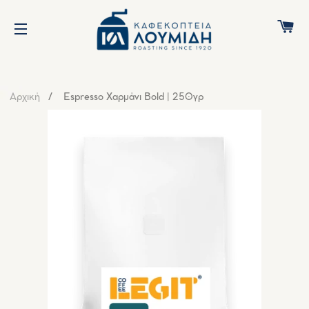
Κ
ΠΛΟΉΓΗΣΗ ΙΣΤΌΤΟΠΟΥ
Αρχική
Espresso Χαρμάνι Bold | 250γρ