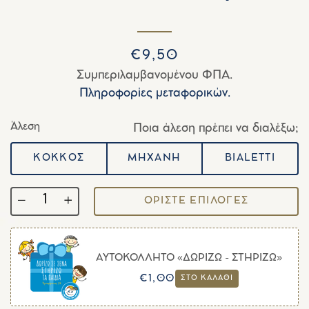
Κανονική
Τιμή
€9,50
τιμή
έκπτωσης
Συμπεριλαμβανομένου ΦΠΑ.
Πληροφορίες μεταφορικών.
Άλεση
Ποια άλεση πρέπει να διαλέξω;
ΚΟΚΚΟΣ
ΜΗΧΑΝΗ
BIALETTI
ΟΡΙΣΤΕ ΕΠΙΛΟΓΕΣ
Ποσότητα
−
+
ΑΥΤΟΚΟΛΛΗΤΟ «ΔΩΡΙΖΩ - ΣΤΗΡΙΖΩ»
Κανονική
Τιμή
€1,00
ΣΤΟ ΚΑΛΑΘΙ
τιμή
έκπτωσης