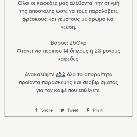
Όλοι οι καφέδες μας αλέθονται την στιγμή
της αποστολής ώστε να τους παραλάβετε
φρέσκους και γεμάτους με άρωμα και
γεύση.
Βάρος: 250γρ
Φτάνει για περίπου 14 διπλούς ή 28 μονούς
καφέδες.
Ανακαλύψτε
εδώ
όλα τα απαραίτητα
προϊόντα παρασκευής και σερβιρίσματος
για τον καφέ που επιλέγετε.
Share
Share
Tweet
Tweet
Pin it
Pin
στο
στο
στο
Facebook
Twitter
Pinterest