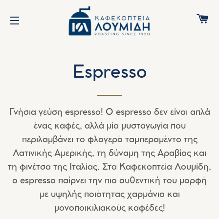
Κ
ΠΛΟΉΓΗΣΗ ΙΣΤΌΤΟΠΟΥ
Espresso
Γνήσια γεύση espresso! Ο espresso δεν είναι απλά
ένας καφές, αλλά μία μυσταγωγία που
περιλαμβάνει το φλογερό ταμπεραμέντο της
Λατινικής Αμερικής, τη δύναμη της Αραβίας και
τη φινέτσα της Ιταλίας. Στα Καφεκοπτεία Λουμίδη,
ο espresso παίρνει την πιο αυθεντική του μορφή
με υψηλής ποιότητας χαρμάνια και
μονοποικιλιακούς καφέδες!