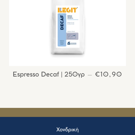
Εspresso Decaf | 250γρ
ΚΑΝΟΝΙΚΉ
€10,90
—
Χονδρική