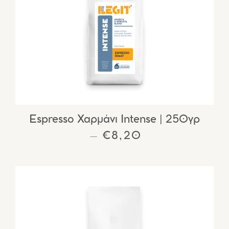
Espresso Χαρμάνι Intense | 250γρ
ΚΑΝΟΝΙΚΉ ΤΙΜΉ
€8,20
—