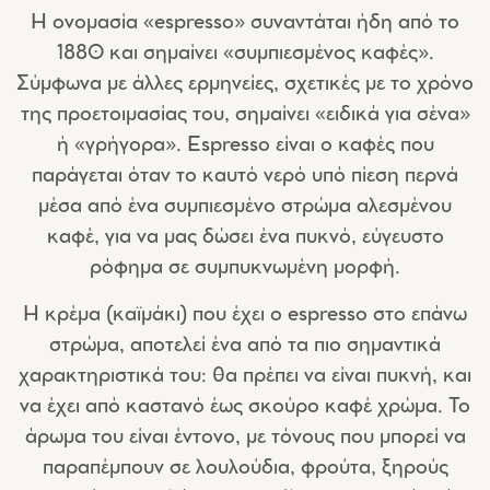
Η ονομασία «espresso» συναντάται ήδη από το
1880 και σημαίνει «συμπιεσμένος καφές».
Σύμφωνα με άλλες ερμηνείες, σχετικές με το χρόνο
της προετοιμασίας του, σημαίνει «ειδικά για σένα»
ή «γρήγορα». Espresso είναι ο καφές που
παράγεται όταν το καυτό νερό υπό πίεση περνά
μέσα από ένα συμπιεσμένο στρώμα αλεσμένου
καφέ, για να μας δώσει ένα πυκνό, εύγευστο
ρόφημα σε συμπυκνωμένη μορφή.
Η κρέμα (καϊμάκι) που έχει ο espresso στο επάνω
στρώμα, αποτελεί ένα από τα πιο σημαντικά
χαρακτηριστικά του: θα πρέπει να είναι πυκνή, και
να έχει από καστανό έως σκούρο καφέ χρώμα. Το
άρωμα του είναι έντονο, με τόνους που μπορεί να
παραπέμπουν σε λουλούδια, φρούτα, ξηρούς