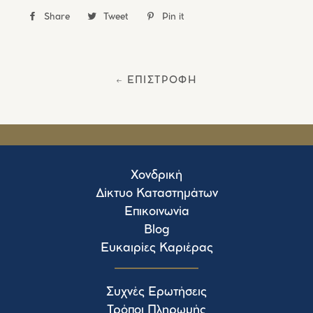
Share
Share
Tweet
Tweet
Pin it
Pin
στο
στο
στο
Facebook
Twitter
Pinterest
← ΕΠΙΣΤΡΟΦΗ
Χονδρική
Δίκτυο Καταστημάτων
Επικοινωνία
Blog
Ευκαιρίες Καριέρας
Συχνές Ερωτήσεις
Τρόποι Πληρωμής