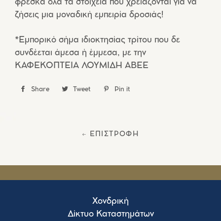
φρέσκα όλα τα στοιχεία που χρειάζονται για να
ζήσεις μια μοναδική εμπειρία δροσιάς!
*Εμπορικό σήμα ιδιοκτησίας τρίτου που δε
συνδέεται άμεσα ή έμμεσα, με την
ΚΑΦΕΚΟΠΤΕΙΑ ΛΟΥΜΙΔΗ ΑΒΕΕ
Share
Share
Tweet
Tweet
Pin it
Pin
στο
στο
στο
Facebook
Twitter
Pinterest
← ΕΠΙΣΤΡΟΦΗ
Χονδρική
Δίκτυο Καταστημάτων