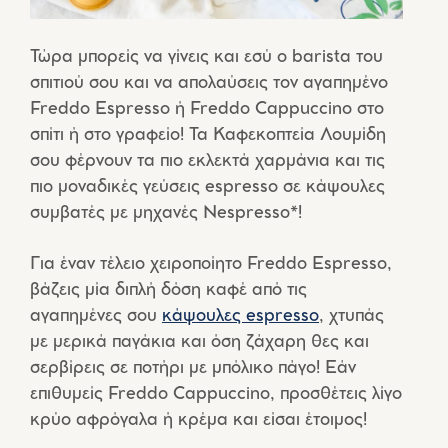
Τώρα μπορείς να γίνεις και εσύ ο barista του
σπιτιού σου και να απολαύσεις τον αγαπημένο
Freddo Espresso ή Freddo Cappuccino στο
σπίτι ή στο γραφείο! Τα Καφεκοπτεία Λουμίδη
σου φέρνουν τα πιο εκλεκτά χαρμάνια και τις
πιο μοναδικές γεύσεις espresso σε κάψουλες
συμβατές με μηχανές Nespresso*!
Για έναν τέλειο χειροποίητο Freddo Espresso,
βάζεις μία διπλή δόση καφέ από τις
αγαπημένες σου
κάψουλες espresso
, χτυπάς
με μερικά παγάκια και όση ζάχαρη θες και
σερβίρεις σε ποτήρι με μπόλικο πάγο! Εάν
επιθυμείς Freddo Cappuccino, προσθέτεις λίγο
κρύο αφρόγαλα ή κρέμα και είσαι έτοιμος!