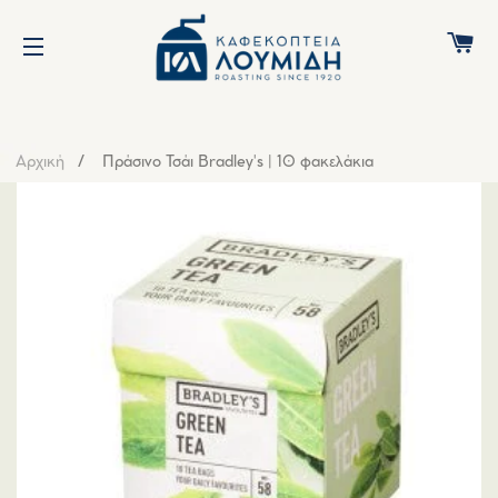
C
SITE NAVIGATION
Αρχική
Πράσινο Τσάι Bradley's | 10 φακελάκια