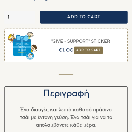
ADD TO CART
Quantity
"GIVE - SUPPORT" STICKER
Regular
Sale
€1,00
ADD TO CART
price
price
Περιγραφή
Ένα διαυγές και λεπτό καθαρό πράσινο
τσάι με έντονη γεύση. Ένα τσάι για να το
απολαμβάνετε κάθε μέρα.