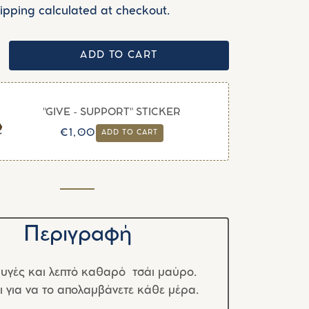
ipping calculated at checkout.
ADD TO CART
"GIVE - SUPPORT" STICKER
Regular
Sale
€1,00
ADD TO CART
price
price
Περιγραφή
υγές και λεπτό καθαρό τσάι μαύρο.
ι για να το απολαμβάνετε κάθε μέρα.