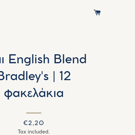
CART
ι English Blend
Bradley's | 12
φακελάκια
Regular
Sale
€2,20
price
price
Tax included.