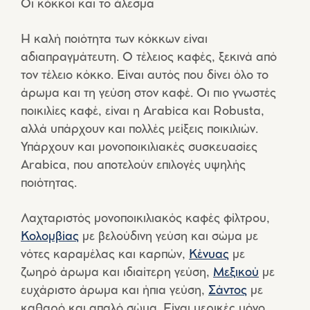
Οι κόκκοι και το άλεσμα
Η καλή ποιότητα των κόκκων είναι
αδιαπραγμάτευτη. Ο τέλειος καφές, ξεκινά από
τον τέλειο κόκκο. Είναι αυτός που δίνει όλο το
άρωμα και τη γεύση στον καφέ. Οι πιο γνωστές
ποικιλίες καφέ, είναι η Arabica και Robusta,
αλλά υπάρχουν και πολλές μείξεις ποικιλιών.
Υπάρχουν και μονοποικιλιακές συσκευασίες
Arabica, που αποτελούν επιλογές υψηλής
ποιότητας.
Λαχταριστός μονοποικιλιακός καφές φίλτρου,
Κολομβίας
με βελούδινη γεύση και σώμα με
νότες καραμέλας και καρπών,
Κένυας
με
ζωηρό άρωμα και ιδιαίτερη γεύση,
Μεξικού
με
ευχάριστο άρωμα και ήπια γεύση,
Σάντος
με
καθαρό και απαλό σώμα. Είναι μερικές μόνο