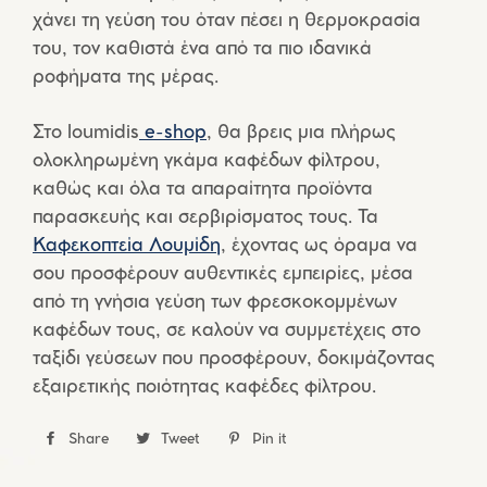
χάνει τη γεύση του όταν πέσει η θερμοκρασία
του, τον καθιστά ένα από τα πιο ιδανικά
ροφήματα της μέρας.
Στο loumidis
e-shop
, θα βρεις μια πλήρως
ολοκληρωμένη γκάμα καφέδων φίλτρου,
καθώς και όλα τα απαραίτητα προϊόντα
παρασκευής και σερβιρίσματος τους. Τα
Καφεκοπτεία Λουμίδη
, έχοντας ως όραμα να
σου προσφέρουν αυθεντικές εμπειρίες, μέσα
από τη γνήσια γεύση των φρεσκοκομμένων
καφέδων τους, σε καλούν να συμμετέχεις στο
ταξίδι γεύσεων που προσφέρουν, δοκιμάζοντας
εξαιρετικής ποιότητας καφέδες φίλτρου.
Share
Share
Tweet
Tweet
Pin it
Pin
on
on
on