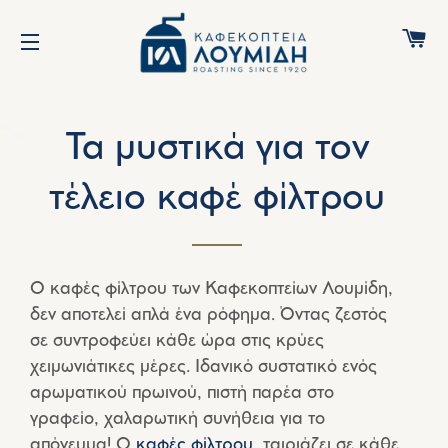
C
SITE NAVIGATION
Τα μυστικά για τον
τέλειο καφέ φίλτρου
Ο καφές φίλτρου των Καφεκοπτείων Λουμίδη,
δεν αποτελεί απλά ένα ρόφημα. Όντας ζεστός
σε συντροφεύει κάθε ώρα στις κρύες
χειμωνιάτικες μέρες. Ιδανικό συστατικό ενός
αρωματικού πρωινού, πιστή παρέα στο
γραφείο, χαλαρωτική συνήθεια για το
απόγευμα! Ο
καφές φίλτρου
, ταιριάζει σε κάθε