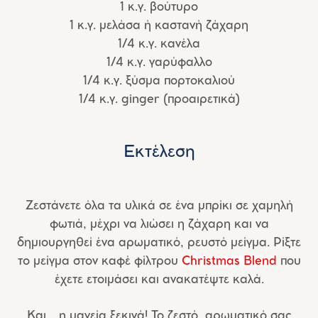
1 κ.γ. βούτυρο
1 κ.γ. μελάσα ή καστανή ζάχαρη
1/4 κ.γ. κανέλα
1/4 κ.γ. γαρύφαλλο
1/4 κ.γ. ξύσμα πορτοκαλιού
1/4 κ.γ. ginger (προαιρετικά)
Εκτέλεση
Ζεστάνετε όλα τα υλικά σε ένα μπρίκι σε χαμηλή
φωτιά, μέχρι να λιώσει η ζάχαρη και να
δημιουργηθεί ένα αρωματικό, ρευστό μείγμα. Ρίξτε
το μείγμα στον καφέ φίλτρου
Christmas Blend
που
έχετε ετοιμάσει και ανακατέψτε καλά.
Και… η μαγεία ξεκινά! Το ζεστό, αρωματικό σας