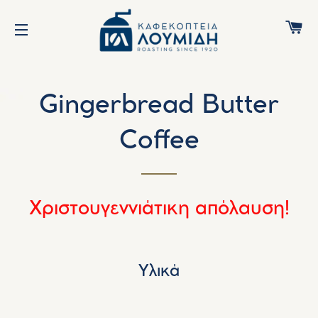
C
SITE NAVIGATION
Gingerbread Butter
Coffee
Χριστουγεννιάτικη απόλαυση!
Υλικά