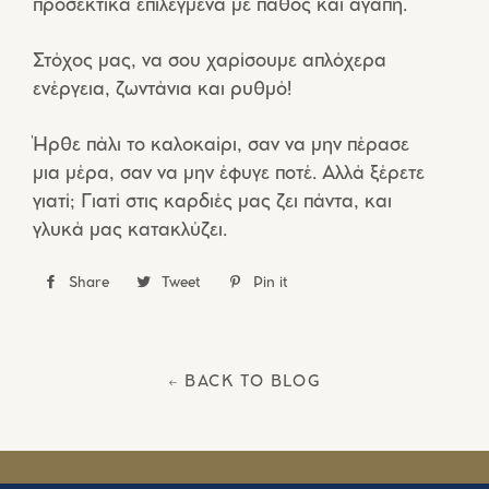
προσεκτικά επιλεγμένα με πάθος και αγάπη.
Στόχος μας, να σου χαρίσουμε απλόχερα
ενέργεια, ζωντάνια και ρυθμό!
Ήρθε πάλι το καλοκαίρι, σαν να μην πέρασε
μια μέρα, σαν να μην έφυγε ποτέ. Αλλά ξέρετε
γιατί; Γιατί στις καρδιές μας ζει πάντα, και
γλυκά μας κατακλύζει.
Share
Share
Tweet
Tweet
Pin it
Pin
on
on
on
Facebook
Twitter
Pinterest
← BACK TO BLOG