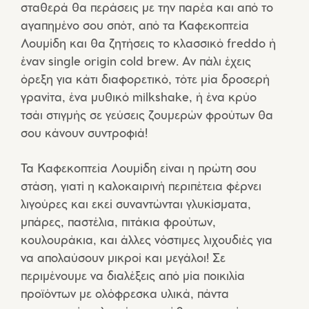
σταθερά θα περάσεις με την παρέα και από το
αγαπημένο σου σπότ, από τα Καφεκοπτεία
Λουμίδη και θα ζητήσεις το κλασσικό freddo ή
έναν single origin cold brew. Aν πάλι έχεις
όρεξη για κάτι διαφορετικό, τότε μία δροσερή
γρανίτα, ένα μυθικό milkshake, ή ένα κρύο
τσάι στιγμής σε γεύσεις ζουμερών φρούτων θα
σου κάνουν συντροφιά!
Τα Καφεκοπτεία Λουμίδη είναι η πρώτη σου
στάση, γιατί η καλοκαιρινή περιπέτεια φέρνει
λιγούρες και εκεί συναντώνται γλυκίσματα,
μπάρες, παστέλια, πιτάκια φρούτων,
κουλουράκια, και άλλες νόστιμες λιχουδιές για
να απολαύσουν μικροί και μεγάλοι! Σε
περιμένουμε να διαλέξεις από μία ποικιλία
προϊόντων με ολόφρεσκα υλικά, πάντα